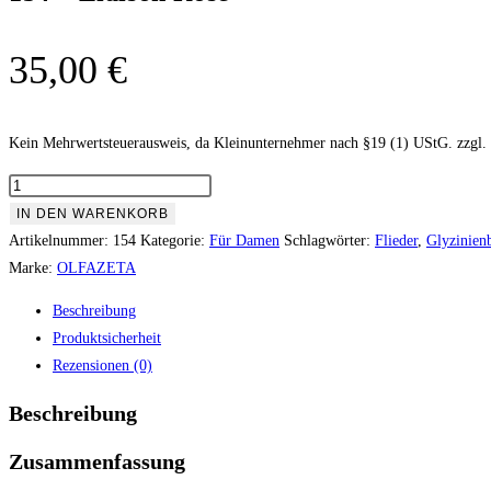
35,00
€
Kein Mehrwertsteuerausweis, da Kleinunternehmer nach §19 (1) UStG.
zzgl.
154
-
IN DEN WARENKORB
Liaison
Artikelnummer:
154
Kategorie:
Für Damen
Schlagwörter:
Flieder
,
Glyzinien
Rose
Marke:
OLFAZETA
Menge
Beschreibung
Produktsicherheit
Rezensionen (0)
Beschreibung
Zusammenfassung