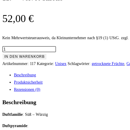
52,00
€
Kein Mehrwertsteuerausweis, da Kleinunternehmer nach §19 (1) UStG.
zzgl.
117
-
IN DEN WARENKORB
Velvet
Artikelnummer:
117
Kategorie:
Unisex
Schlagwörter:
getrocknete Früchte
,
G
Smoke
Beschreibung
Menge
Produktsicherheit
Rezensionen (0)
Beschreibung
Duftfamilie
:
Süß – Würzig
Duftpyramide
: