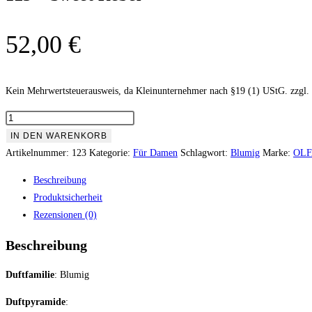
52,00
€
Kein Mehrwertsteuerausweis, da Kleinunternehmer nach §19 (1) UStG.
zzgl.
123
-
IN DEN WARENKORB
Sweet
Artikelnummer:
123
Kategorie:
Für Damen
Schlagwort:
Blumig
Marke:
OLF
Rebel
Beschreibung
Menge
Produktsicherheit
Rezensionen (0)
Beschreibung
Duftfamilie
:
Blumig
Duftpyramide
: