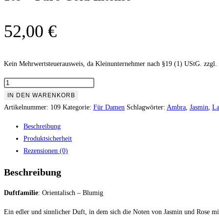
52,00
€
Kein Mehrwertsteuerausweis, da Kleinunternehmer nach §19 (1) UStG.
zzgl.
109
-
IN DEN WARENKORB
Pure
Artikelnummer:
109
Kategorie:
Für Damen
Schlagwörter:
Ambra
,
Jasmin
,
La
Gold
Beschreibung
Intense
Produktsicherheit
Menge
Rezensionen (0)
Beschreibung
Duftfamilie
: Orientalisch – Blumig
Ein edler und sinnlicher Duft, in dem sich die Noten von Jasmin und Rose m