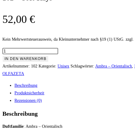
52,00
€
Kein Mehrwertsteuerausweis, da Kleinunternehmer nach §19 (1) UStG.
zzgl.
102
-
IN DEN WARENKORB
Soft
Artikelnummer:
102
Kategorie:
Unisex
Schlagwörter:
Ambra – Orientalisch
,
Rays
OLFAZETA
Menge
Beschreibung
Produktsicherheit
Rezensionen (0)
Beschreibung
Duftfamilie
: Ambra – Orientalisch