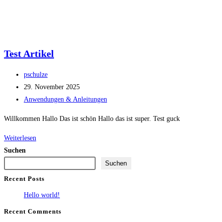
Test Artikel
Beitrags-
pschulze
Autor:
Beitrag
29. November 2025
veröffentlicht:
Beitrags-
Anwendungen & Anleitungen
Kategorie:
Willkommen Hallo Das ist schön Hallo das ist super. Test guck
Test
Weiterlesen
Artikel
Suchen
Suchen
Recent Posts
Hello world!
Recent Comments